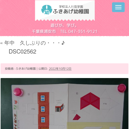
Toggl
navig
学校法人川見学園
遊びが、学び。
千葉県浦安市 TEL 047-351-9121
«
年中 久しぶりの・・・♪
DSC02562
投稿者:
ふきあげ幼稚園
|
公開日:
2022年10月12日