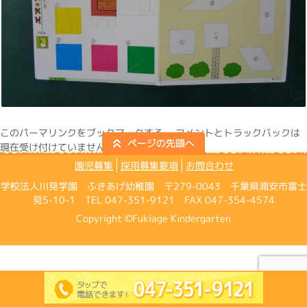
この
パーマリンク
をブックマークする。 コメントとトラックバックは
現在受け付けていません。
園児募集
採用募集要項
お問合わせ
学校法人川見学園 ふきあげ幼稚園 〒279-0043 千葉県浦安市富士
見5-10-1 TEL 047-351-9121 FAX 047-354-4574
Copyright ©Fukiage Kindergarten