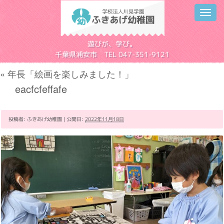
Toggl
navig
学校法人川見学園
遊びが、学び。
千葉県浦安市 TEL 047-351-9121
«
年長「絵画を楽しみました！」
eacfcfeffafe
投稿者:
ふきあげ幼稚園
|
公開日:
2022年11月18日