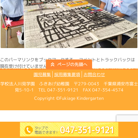
この
パーマリンク
をブックマークする。 コメントとトラックバックは
現在受け付けていません。
園児募集
採用募集要項
お問合わせ
学校法人川見学園 ふきあげ幼稚園 〒279-0043 千葉県浦安市富士
見5-10-1 TEL 047-351-9121 FAX 047-354-4574
Copyright ©Fukiage Kindergarten