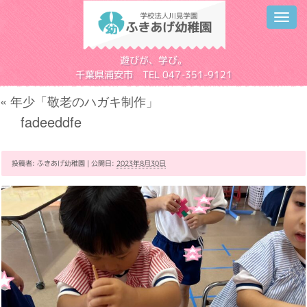
Toggl
navig
学校法人川見学園
遊びが、学び。
千葉県浦安市 TEL 047-351-9121
«
年少「敬老のハガキ制作」
fadeeddfe
投稿者:
ふきあげ幼稚園
|
公開日:
2023年8月30日