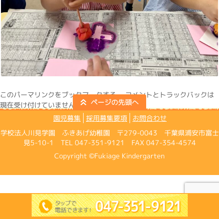
この
パーマリンク
をブックマークする。 コメントとトラックバックは
現在受け付けていません。
園児募集
採用募集要項
お問合わせ
学校法人川見学園 ふきあげ幼稚園 〒279-0043 千葉県浦安市富士
見5-10-1 TEL 047-351-9121 FAX 047-354-4574
Copyright ©Fukiage Kindergarten