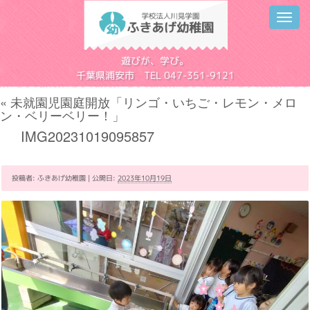
Toggl
navig
学校法人川見学園
遊びが、学び。
千葉県浦安市 TEL 047-351-9121
«
未就園児園庭開放「リンゴ・いちご・レモン・メロ
ン・ベリーベリー！」
IMG20231019095857
投稿者:
ふきあげ幼稚園
|
公開日:
2023年10月19日