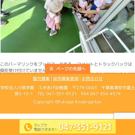
この
パーマリンク
をブックマークする。 コメントとトラックバックは
現在受け付けていません。
園児募集
採用募集要項
お問合わせ
学校法人川見学園 ふきあげ幼稚園 〒279-0043 千葉県浦安市富士
見5-10-1 TEL 047-351-9121 FAX 047-354-4574
Copyright ©Fukiage Kindergarten