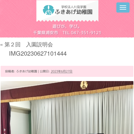
Toggl
navig
学校法人川見学園
遊びが、学び。
千葉県浦安市 TEL 047-351-9121
«
第２回 入園説明会
IMG20230627101444
投稿者:
ふきあげ幼稚園
|
公開日:
2023年6月27日