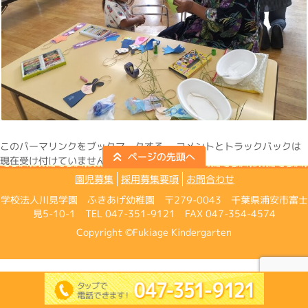
この
パーマリンク
をブックマークする。 コメントとトラックバックは
現在受け付けていません。
園児募集
採用募集要項
お問合わせ
学校法人川見学園 ふきあげ幼稚園 〒279-0043 千葉県浦安市富士
見5-10-1 TEL 047-351-9121 FAX 047-354-4574
Copyright ©Fukiage Kindergarten