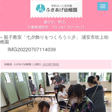
Toggl
navig
学校法人川見学園
遊びが、学び。
千葉県浦安市 TEL 047-351-9121
«
親子教室「七夕飾りをつくろう☆彡」 浦安市吹上幼
稚園
IMG20220707114039
投稿者:
ふきあげ幼稚園
|
公開日:
2022年7月8日