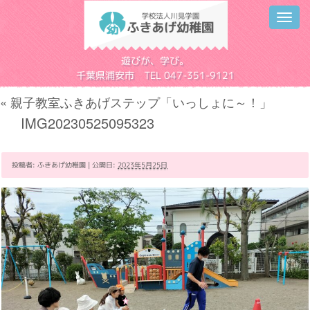
Toggl
navig
学校法人川見学園
遊びが、学び。
千葉県浦安市 TEL 047-351-9121
«
親子教室ふきあげステップ「いっしょに～！」
IMG20230525095323
投稿者:
ふきあげ幼稚園
|
公開日:
2023年5月25日